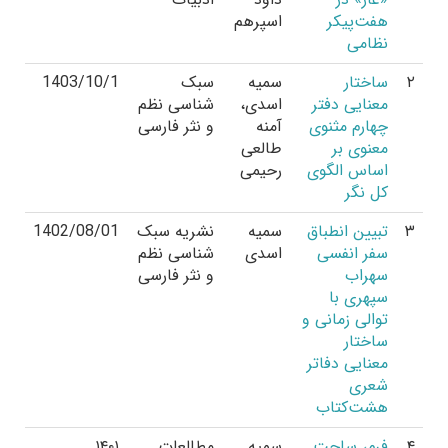
هفت‌پیکر
اسپرهم
نظامی
۲
ساختار
سمیه
سبک
1403/10/1
معنایی دفتر
اسدی،
شناسی نظم
چهارم مثنوی
آمنه
و نثر فارسی
معنوی بر
طالعی
اساس الگوی
رحیمی
کل نگر
۳
تبیین انطباق
سمیه
نشریه سبک
1402/08/01
سفر انفسی
اسدی
شناسی نظم
سهراب
و نثر فارسی
سپهری با
توالی زمانی و
ساختار
معنایی دفاتر
شعری
هشت‌کتاب
۴
فرم، ساحت
سمیه
مطالعات
۱۴۰۱