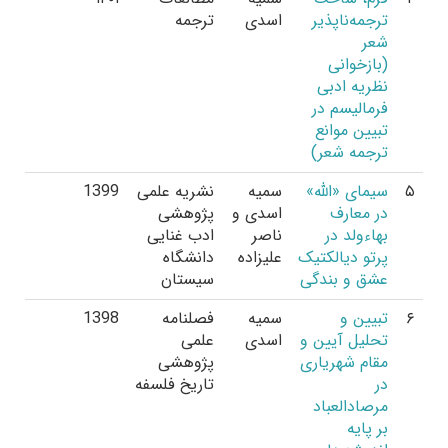
ترجمه‌ناپذیر
اسدی
ترجمه
شعر
(بازخوانی
نظریه ادبی
فرمالیسم در
تبیین موانع
ترجمه شعر)
۵
سیمای «الله»
سمیه
نشریه علمی
1399
در معارف
اسدی و
پژوهشی
بهاءولد در
ناصر
ادب غنایی
پرتو دیالکتیک
علیزاده
دانشگاه
عشق و بندگی
سیستان
۶
تبیین و
سمیه
فصلنامه
1398
تحلیل آیین و
اسدی
علمی
مقام شهریاری
پژوهشی
در
تاریخ فلسفه
مرصادالعباد
بر پایه