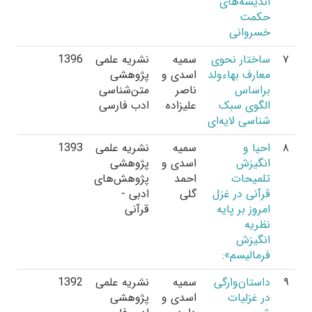
اندیشه‌های
حکمت
خسروانی
۷
ساختار نحوی
سمیه
نشریه علمی
1396
معارف بهاءولد
اسدی و
پژوهشی
براساس
ناصر
متن‌شناسی
الگوی سبک
علیزاده
ادب فارسی
شناسی لایه‌ای
۸
احیا و
سمیه
نشریه علمی
1393
انگیزش
اسدی و
پژوهشی
تلمیحات
احمد
پژوهش‌های
قرآنی در غزل
گلی
ادبی -
امروز بر پایه
قرآنی
نظریه
انگیزش
فرمالیسم»:
۹
داستان‌‌‌وارگی
سمیه
نشریه علمی
1392
در غزلیات
اسدی و
پژوهشی