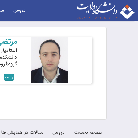
دروس
مق
مرتضی
استادیار
دانشکده:
گروه:گروه
رزومه
صفحه نخست
دروس
مقالات در همایش ها