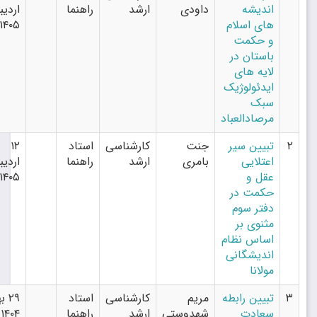
اندیشه
داودی
ارشد
راهنما
اردیبهشت
های اسلام
۱۴۰۵
و حکمت
باستان در
لایه های
ایدئولوژیک
سبک
مرصادالعباد
تبیین سیر
جنت
کارشناسی
استاد
۱۲
اعتلایی
بامری
ارشد
راهنما
اردیبهشت
عقل و
۱۴۰۵
حکمت در
دفتر سوم
مثنوی بر
اساس نظام
اندیشگانی
مولانا
تبیین رابطه
مریم
کارشناسی
استاد
۲۹ بهمن
سعادت
شهدوستی
ارشد
راهنما
۱۴۰۴