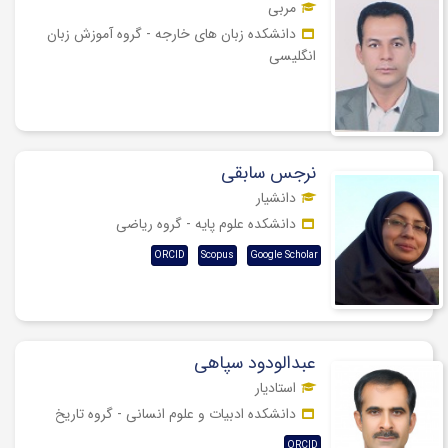
مربی
دانشکده زبان های خارجه - گروه آموزش زبان
انگلیسی
نرجس سابقی
دانشیار
دانشکده علوم پایه - گروه ریاضی
ORCID
Scopus
Google Scholar
عبدالودود سپاهی
استادیار
دانشکده ادبیات و علوم انسانی - گروه تاریخ
ORCID