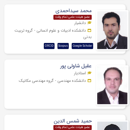
محمد سیداحمدی
عضو هیئت علمی تمام وقت
دانشیار
دانشکده ادبیات و علوم انسانی - گروه تربیت
بدنی
ORCID
Scopus
Google Scholar
عقیل شاولی پور
استادیار
دانشکده مهندسی - گروه مهندسی مکانیک
حمید شمس الدین
عضو هیئت علمی تمام وقت